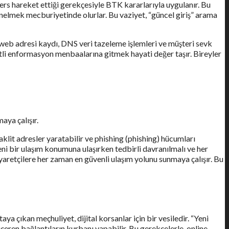
ers hareket ettiği gerekçesiyle BTK kararlarıyla uygulanır. Bu
önelmek mecburiyetinde olurlar. Bu vaziyet, “güncel giriş” arama
 web adresi kaydı, DNS veri tazeleme işlemleri ve müşteri sevk
tli enformasyon menbaalarına gitmek hayati değer taşır. Bireyler
ya çalışır.
aklit adresler yaratabilir ve phishing (phishing) hücumları
eni bir ulaşım konumuna ulaşırken tedbirli davranılmalı ve her
yaretçilere her zaman en güvenli ulaşım yolunu sunmaya çalışır. Bu
taya çıkan meçhuliyet, dijital korsanlar için bir vesiledir. “Yeni
eren bağlantıların kurbanı yapabilir. Bu gerekçelerle, online