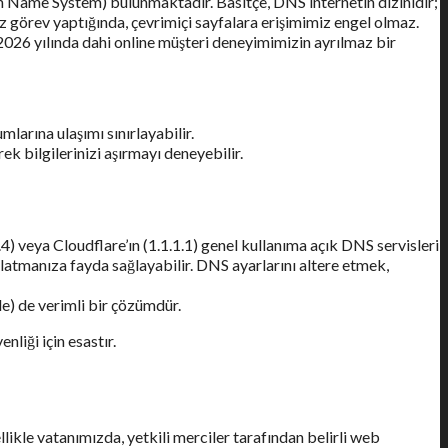
n Name System) bulunmaktadır. Basitçe, DNS internetin dizinidir;
üz görev yaptığında, çevrimiçi sayfalara erişimimiz engel olmaz.
, 2026 yılında dahi online müşteri deneyimimizin ayrılmaz bir
larına ulaşımı sınırlayabilir.
k bilgilerinizi aşırmayı deneyebilir.
4.4) veya Cloudflare’ın (1.1.1.1) genel kullanıma açık DNS servisleri
tlatmanıza fayda sağlayabilir. DNS ayarlarını altere etmek,
e) de verimli bir çözümdür.
nliği için esastır.
llikle vatanımızda, yetkili merciler tarafından belirli web