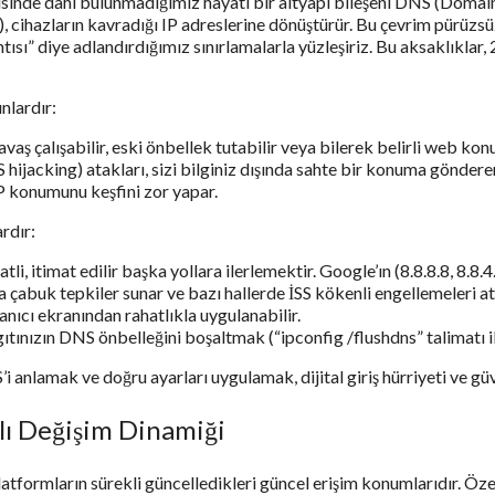
isinde dahi bulunmadığımız hayati bir altyapı bileşeni DNS (Domai
”), cihazların kavradığı IP adreslerine dönüştürür. Bu çevrim pürüzs
tısı” diye adlandırdığımız sınırlamalarla yüzleşiriz. Bu aksaklıklar
nlardır:
aş çalışabilir, eski önbellek tutabilir veya bilerek belirli web konum
hijacking) atakları, sizi bilginiz dışında sahte bir konuma gönderere
 IP konumunu keşfini zor yapar.
rdır:
i, itimat edilir başka yollara ilerlemektir. Google’ın (8.8.8.8, 8.8.
ha çabuk tepkiler sunar ve bazı hallerde İSS kökenli engellemeleri a
nıcı ekranından rahatlıkla uygulanabilir.
ınızın DNS önbelleğini boşaltmak (“ipconfig /flushdns” talimatı il
i anlamak ve doğru ayarları uygulamak, dijital giriş hürriyeti ve güve
ı Değişim Dinamiği
platformların sürekli güncelledikleri güncel erişim konumlarıdır. Öze