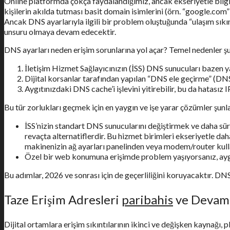
Online platformda çokça faydalandığımız, ancak ekseriyetle bilg
kişilerin akılda tutması basit domain isimlerini (örn. “google.com
Ancak DNS ayarlarıyla ilgili bir problem oluştuğunda “ulaşım sıkın
unsuru olmaya devam edecektir.
DNS ayarları neden erişim sorunlarına yol açar? Temel nedenler şu
İletişim Hizmet Sağlayıcınızın (İSS) DNS sunucuları bazen yav
Dijital korsanlar tarafından yapılan “DNS ele geçirme” (DNS 
Aygıtınızdaki DNS cache’i işlevini yitirebilir, bu da hatasız
Bu tür zorlukları geçmek için en yaygın ve işe yarar çözümler şunla
İSS’nizin standart DNS sunucularını değiştirmek ve daha süratl
revaçta alternatiflerdir. Bu hizmet birimleri ekseriyetle da
makinenizin ağ ayarları panelinden veya modem/router kulla
Özel bir web konumuna erişimde problem yaşıyorsanız, aygıt
Bu adımlar, 2026 ve sonrası için de geçerliliğini koruyacaktır. DNS’
Taze Erişim Adresleri
paribahis
ve Devaml
Dijital ortamlara erişim sıkıntılarının ikinci ve değişken kaynağı, 