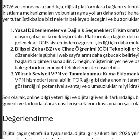
2026 ve sonrasına uzandıkça, dijital platformlara bağlantı sıkınt
kısıtlama mekanizmaları ve bunları aşma yolları daha sofistike ha
yer tutar. İstikbalde bizi nelerin bekleyebileceğini ve bu zorlukl
Yasal Düzenlemeler ve Dağınık Seçenekler:
Erişim sınır
ulaşım çabasını kronikleştirebilir. Platformlar, dağıtık defte
geleneksel DNS sisteminden özgürce işlediği için daha muk
Bilişsel Zeka (BZ) ve Cihaz Öğrenimi (CÖ) Teknolojileri:
düzeneklerle şüpheli web sayfalarını daha çabucak belirleyi
bağlantı biçimleri sunabilir. Örneğin, müşterinin yerine ve bağ
hale getirirken emniyet tehlikelerini de düşürebilir.
Yüksek Seviyeli VPN ve Tanımlanamaz Kılma Ekipmanla
VPN hizmetleri sunulabilir. TOR ağı gibi daha anonim tarama s
gösterdiğini, potansiyel avantaj ve olumsuzluklarını iyi idra
Son olarak, online bilgi yeterliliği ve dijital güvenlik farkındal
güvenli ve farkında olarak nasıl erişeceklerini kavramaları şart ol
Değerlendirme
Dijital çağın çetrefilli altyapısında, dijital giriş sıkıntıları, 202