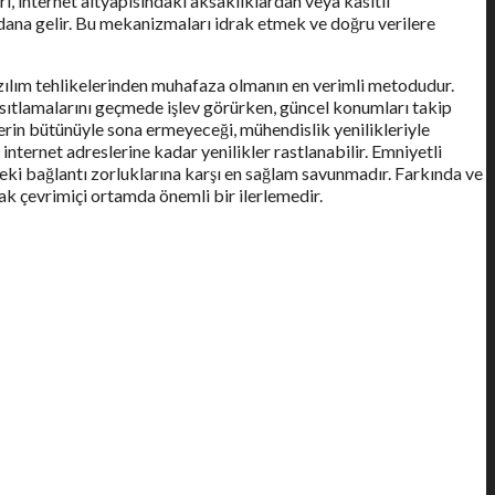
, internet altyapısındaki aksaklıklardan veya kasıtlı
dana gelir. Bu mekanizmaları idrak etmek ve doğru verilere
yazılım tehlikelerinden muhafaza olmanın en verimli metodudur.
ısıtlamalarını geçmede işlev görürken, güncel konumları takip
erin bütünüyle sona ermeyeceği, mühendislik yenilikleriyle
nternet adreslerine kadar yenilikler rastlanabilir. Emniyetli
ekteki bağlantı zorluklarına karşı en sağlam savunmadır. Farkında ve
mak çevrimiçi ortamda önemli bir ilerlemedir.