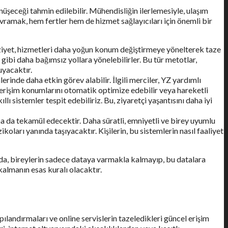
şeceği tahmin edilebilir. Mühendisliğin ilerlemesiyle, ulaşım
ramak, hem fertler hem de hizmet sağlayıcıları için önemli bir
ziyet, hizmetleri daha yoğun konum değiştirmeye yönelterek taze
) gibi daha bağımsız yollara yönelebilirler. Bu tür metotlar,
uyacaktır.
inde daha etkin görev alabilir. İlgili merciler, YZ yardımlı
 erişim konumlarını otomatik optimize edebilir veya hareketli
llı sistemler tespit edebiliriz. Bu, ziyaretçi yaşantısını daha iyi
da tekamül edecektir. Daha süratli, emniyetli ve birey uyumlu
oları yanında taşıyacaktır. Kişilerin, bu sistemlerin nasıl faaliyet
sında, bireylerin sadece dataya varmakla kalmayıp, bu datalara
kalmanın esas kuralı olacaktır.
apılandırmaları ve online servislerin tazeledikleri güncel erişim