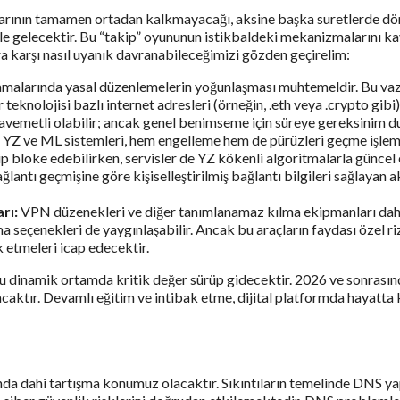
ılarının tamamen ortadan kalkmayacağı, aksine başka suretlerde dönü
le gelecektir. Bu “takip” oyununun istikbaldeki mekanizmalarını kav
ara karşı nasıl uyanık davranabileceğimizi gözden geçirelim:
lamalarında yasal düzenlemelerin yoğunlaşması muhtemeldir. Bu va
r teknolojisi bazlı internet adresleri (örneğin, .eth veya .crypto gibi
avemetli olabilir; ancak genel benimseme için süreye gereksinim d
YZ ve ML sistemleri, hem engelleme hem de pürüzleri geçme işlemler
p bloke edebilirken, servisler de YZ kökenli algoritmalarla güncel
lantı geçmişine göre kişiselleştirilmiş bağlantı bilgileri sağlayan akı
rı:
VPN düzenekleri ve diğer tanımlanamaz kılma ekipmanları daha 
eçenekleri de yaygınlaşabilir. Ancak bu araçların faydası özel rizik
k etmeleri icap edecektir.
ığı, bu dinamik ortamda kritik değer sürüp gidecektir. 2026 ve sonra
acaktır. Devamlı eğitim ve intibak etme, dijital platformda hayatta 
6 yılında dahi tartışma konumuz olacaktır. Sıkıntıların temelinde DNS y