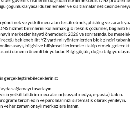
 siber güvenlik risklerini doğrudan etkilemektedir. DNS problemleri
uğu çoğunlukla yasal düzenlemeler ve kısıtlamalar neticesinde mey
ra yönelmek ve yetkili mecraları tercih etmek, phishing ve zararlı 
 DNS hizmet birimlerini kullanmak gibi teknik çözümler, bağlantı k
i onaylı merkezler hayati önemdedir. 2026 ve sonrasında, bu meselel
eceği beklenebilir; YZ yardımlı yöntemlerden blok zinciri tabanlı i
, online asayiş bilgisi ve bilişimsel ilerlemeleri takip etmek, gelec
 garanti etmenin önemli bir yoludur. Bilgi güçtür; doğru bilgiye ulaş
in gerçekleştirebilecekleriniz:
 fayda sağlamayı tasarlayın.
rvisin yetkili bildirim mecralarını (sosyal medya, e-posta) bakın.
ogramı tercih edin ve parolalarınızı sistematik olarak yenileyin.
ın ve her zaman onaylı merkezlere inanın.