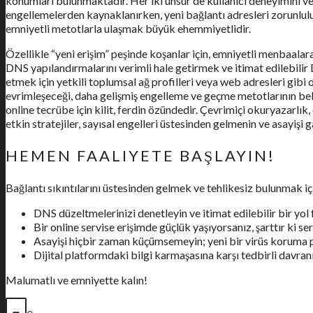
konumları bulunmaktadır. Her iki unsur de kullanıcı deneyimini ve
engellemelerden kaynaklanırken, yeni bağlantı adresleri zorunlul
emniyetli metotlarla ulaşmak büyük ehemmiyetlidir.
Özellikle “yeni erişim” peşinde koşanlar için, emniyetli menbaala
DNS yapılandırmalarını verimli hale getirmek ve itimat edilebilir
etmek için yetkili toplumsal ağ profilleri veya web adresleri gib
evrimleşeceği, daha gelişmiş engelleme ve geçme metotlarının belir
online tecrübe için kilit, ferdin özündedir. Çevrimiçi okuryazarlık
etkin stratejiler, sayısal engelleri üstesinden gelmenin ve asayişi
HEMEN FAALIYETE BAŞLAYIN!
Bağlantı sıkıntılarını üstesinden gelmek ve tehlikesiz bulunmak iç
DNS düzeltmelerinizi denetleyin ve itimat edilebilir bir yol
Bir online servise erişimde güçlük yaşıyorsanız, şarttır ki se
Asayişi hiçbir zaman küçümsemeyin; yeni bir virüs koruma pr
Dijital platformdaki bilgi karmaşasına karşı tedbirli davran
Malumatlı ve emniyette kalın!