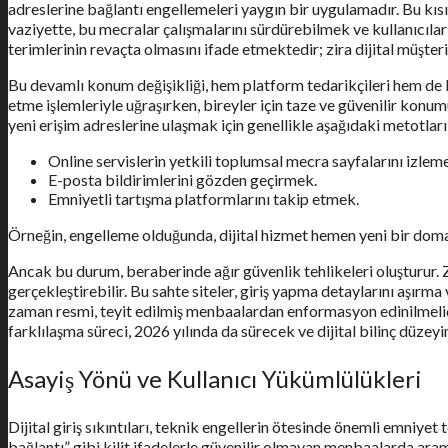
adreslerine bağlantı engellemeleri yaygın bir uygulamadır. Bu kısı
vaziyette, bu mecralar çalışmalarını sürdürebilmek ve kullanıcıla
terimlerinin revaçta olmasını ifade etmektedir; zira dijital müşter
Bu devamlı konum değişikliği, hem platform tedarikçileri hem de b
etme işlemleriyle uğraşırken, bireyler için taze ve güvenilir ko
yeni erişim adreslerine ulaşmak için genellikle aşağıdaki metotları
Online servislerin yetkili toplumsal mecra sayfalarını izlem
E-posta bildirimlerini gözden geçirmek.
Emniyetli tartışma platformlarını takip etmek.
Örneğin, engelleme olduğunda, dijital hizmet hemen yeni bir dom
Ancak bu durum, beraberinde ağır güvenlik tehlikeleri oluşturur. Za
gerçekleştirebilir. Bu sahte siteler, giriş yapma detaylarını aşır
zaman resmi, teyit edilmiş menbaalardan enformasyon edinilmelidir.
farklılaşma süreci, 2026 yılında da sürecek ve dijital bilinç düzey
Asayiş Yönü ve Kullanıcı Yükümlülükleri
Dijital giriş sıkıntıları, teknik engellerin ötesinde önemli emniyet t
bağlantı” gibi kilit ifadelerle güvenilir olmayan menbaalarda ara