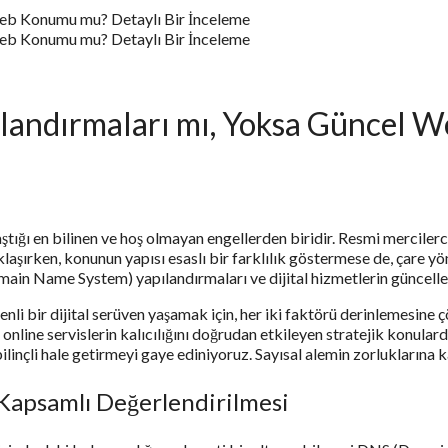
Web Konumu mu? Detaylı Bir İnceleme
Web Konumu mu? Detaylı Bir İnceleme
landırmaları mı, Yoksa Güncel W
aştığı en bilinen ve hoş olmayan engellerden biridir. Resmi mercilerc
şırken, konunun yapısı esaslı bir farklılık göstermese de, çare yön
ain Name System) yapılandırmaları ve dijital hizmetlerin güncelledi
nli bir dijital serüven yaşamak için, her iki faktörü derinlemesine 
 online servislerin kalıcılığını doğrudan etkileyen stratejik konular
bilinçli hale getirmeyi gaye ediniyoruz. Sayısal alemin zorluklarına 
Kapsamlı Değerlendirilmesi