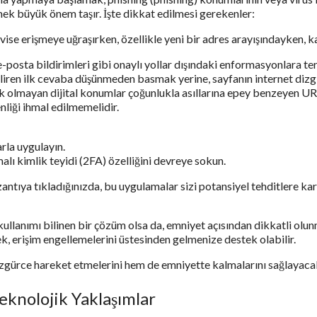
mek büyük önem taşır. İşte dikkat edilmesi gerekenler:
vise erişmeye uğraşırken, özellikle yeni bir adres arayışındayken, k
 e-posta bildirimleri gibi onaylı yollar dışındaki enformasyonlara te
eliren ilk cevaba düşünmeden basmak yerine, sayfanın internet dizgi
olmayan dijital konumlar çoğunlukla asıllarına epey benzeyen URL’le
iği ihmal edilmemelidir.
arla uygulayın.
alı kimlik teyidi (2FA) özelliğini devreye sokun.
zantıya tıkladığınızda, bu uygulamalar sizi potansiyel tehditlere k
llanımı bilinen bir çözüm olsa da, emniyet açısından dikkatli olunm
mek, erişim engellemelerini üstesinden gelmenize destek olabilir.
özgürce hareket etmelerini hem de emniyette kalmalarını sağlayacak
eknolojik Yaklaşımlar