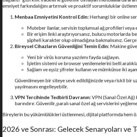
emniyet farkındalığını artırmak ve proaktif sorumluluklar üstlen
Menbaa Emniyetini Kontrol Edin:
Herhangi bir online ser
Muteber ilanlar, servisin toplumsal ağ profilleri veya
Bir erişim linki araştırıyorsanız, bulucu motorlarda b
şüpheli karakter olup olmadığına bakmalısınız. Gerçek 
Bireysel Cihazların Güvenliğini Temin Edin:
Makine güvenl
Yeni bir virüs koruma yazılımı fayda sağlayın.
İşletim sistemi ve browser yenilemelerini belli aralıkl
Sağlam ve eşsiz şifreler kullanın ve mümkünse iki aşam
Güvenilmeyen bir siteye sevk edildiğinizde veya riskli bir u
yayılmasını engelleyebilir.
VPN Tercihinde Tedbirli Davranın:
VPN (Sanal Özel Ağ) ku
barındırır. Güvenilir, paralı sanal özel ağ servislerini yeğle
Bireylerin bu yükümlülükleri üstlenmesi, dijital platformda hem 
2026 ve Sonrası: Gelecek Senaryoları ve T