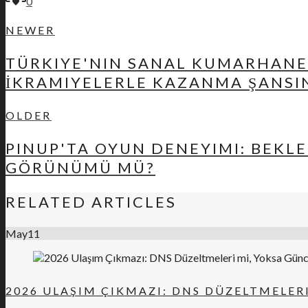
0
NEWER
TÜRKIYE'NIN SANAL KUMARHANEL
İKRAMIYELERLE KAZANMA ŞANSIN
OLDER
PINUP'TA OYUN DENEYIMI: BEKLE
GÖRÜNÜMÜ MÜ?
RELATED ARTICLES
May
11
2026 ULAŞIM ÇIKMAZI: DNS DÜZELTMELER