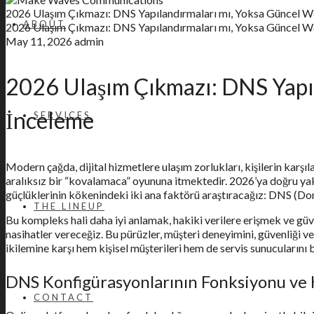
2026 Ulaşım Çıkmazı: DNS Yapılandırmaları mı, Yoksa Güncel 
ABOUT
2026 Ulaşım Çıkmazı: DNS Yapılandırmaları mı, Yoksa Güncel 
May 11, 2026
admin
2026 Ulaşım Çıkmazı: DNS Yapı
İnceleme
SERVICES
Modern çağda, dijital hizmetlere ulaşım zorlukları, kişilerin karşıl
aralıksız bir “kovalamaca” oyununa itmektedir. 2026’ya doğru yakla
güçlüklerinin kökenindeki iki ana faktörü araştıracağız: DNS (Dom
THE LINEUP
Bu kompleks hali daha iyi anlamak, hakiki verilere erişmek ve güve
nasihatler vereceğiz. Bu pürüzler, müşteri deneyimini, güvenliği ve
ikilemine karşı hem kişisel müşterileri hem de servis sunucularını 
DNS Konfigürasyonlarının Fonksiyonu ve 
CONTACT